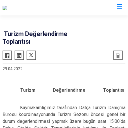
Muğla
Turizm Değerlendirme
Toplantısı
Bodrum
Milas
Dalaman
Ortaca
Datça
Ula
29.04.2022
Fethiye
Yatağan
Kavaklıdere
Seydikemer
Köyceğiz
Menteşe
Turizm Değerlendirme Toplantısı
Marmaris
Kaymakamlığımız tarafından Datça Turizm Danışma
Bürosu koordinasyonunda Turizm Sezonu öncesi genel bir
durum değerlendirmesi yapmak üzere bugün saat 15:00’da