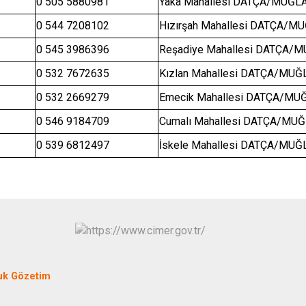
Seydikemer
0 505 5880981
Yaka Mahallesi DATÇA/MUĞL
Menteşe
0 544 7208102
Hızırşah Mahallesi DATÇA/M
0 545 3986396
Reşadiye Mahallesi DATÇA/
0 532 7672635
Kızlan Mahallesi DATÇA/MUĞ
0 532 2669279
Emecik Mahallesi DATÇA/MU
0 546 9184709
Cumalı Mahallesi DATÇA/MU
0 539 6812497
İskele Mahallesi DATÇA/MUĞ
uk Gözetim