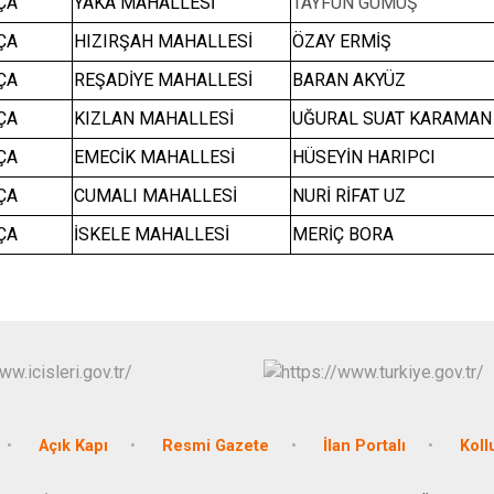
Kavaklıdere
ÇA
YAKA MAHALLESİ
TAYFUN GÜMÜŞ
Köyceğiz
ÇA
HIZIRŞAH MAHALLESİ
ÖZAY ERMİŞ
Marmaris
ÇA
REŞADİYE MAHALLESİ
BARAN AKYÜZ
ÇA
KIZLAN MAHALLESİ
UĞURAL SUAT KARAMAN
ÇA
EMECİK MAHALLESİ
HÜSEYİN HARIPCI
ÇA
CUMALI MAHALLESİ
NURİ RİFAT UZ
ÇA
İSKELE MAHALLESİ
MERİÇ BORA
Açık Kapı
Resmi Gazete
İlan Portalı
Koll