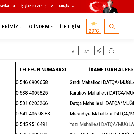
Devlet
İçişleri Bakanlığı
Muğla
LERİMİZ
GÜNDEM
İLETİŞİM
29
°C
TELEFON NUMARASI
İKAMETGAH ADRES
0 546 6909658
Sındı Mahallesi DATÇA/MUĞL
0 538 4005825
Karaköy Mahallesi DATÇA/M
Milas
0 531 0203266
Datça Mahallesi DATÇA/MUĞ
Ortaca
0 541 406 98 83
Mesudiye Mahallesi DATÇA/
Ula
0 545 9516491
Yatağan
Yazı Mahallesi DATÇA/MUĞL