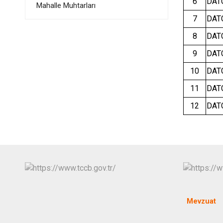
6
DAT
Mahalle Muhtarları
7
DAT
8
DAT
9
DAT
10
DAT
11
DAT
12
DAT
Mevzuat