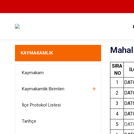
Mahal
KAYMAKAMLIK
SIRA
İL
Kaymakam
NO
1
DAT
Kaymakamlık Birimleri
2
DAT
3
DAT
İlçe Protokol Listesi
4
DAT
Tarihçe
5
DAT