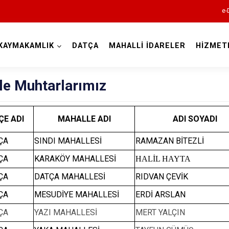
e-
KAYMAKAMLIK
DATÇA
MAHALLİ İDARELER
HİZMET
Muğla
le Muhtarlarımız
ÇE ADI
MAHALLE ADI
ADI SOYADI
ÇA
SINDI MAHALLESİ
RAMAZAN BİTEZLİ
ÇA
KARAKÖY MAHALLESİ
HALİL HAYTA
Bodrum
ÇA
DATÇA MAHALLESİ
RIDVAN ÇEVİK
Dalaman
ÇA
MESUDİYE MAHALLESİ
ERDİ ARSLAN
Datça
ÇA
YAZI MAHALLESİ
MERT YALÇIN
Fethiye