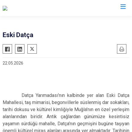
Muğla
Eski Datça
Bodrum
Milas
Dalaman
Ortaca
22.05.2026
Datça
Ula
Fethiye
Yatağan
Kavaklıdere
Seydikemer
Köyceğiz
Menteşe
Datça Yarımadası’nın kalbinde yer alan Eski Datça
Marmaris
Mahallesi, taş mimarisi, begonvillerle süslenmiş dar sokakları,
tarihi dokusu ve kültürel kimliğiyle Muğla’nın en özel yerleşim
alanlarından biridir. Antik çağlardan günümüze kesintisiz
yaşamın sürdüğü mahalle, Datça’nın geçmişini bugüne taşıyan
önemli kültürel miras alanları arasında yer almaktadır. Tarihinin